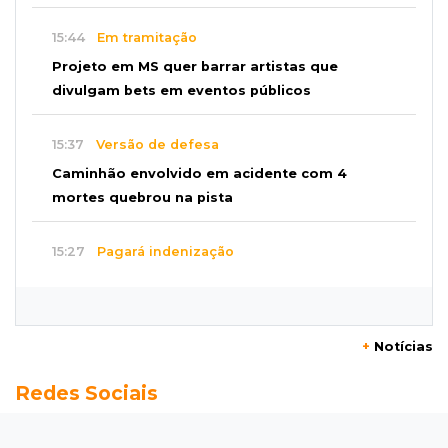
15:44
Em tramitação
Projeto em MS quer barrar artistas que
divulgam bets em eventos públicos
15:37
Versão de defesa
Caminhão envolvido em acidente com 4
mortes quebrou na pista
15:27
Pagará indenização
Homem que atacou ex com motosserra na
frente da filha é condenado
+
Notícias
15:24
Veículos
Redes Sociais
Rodamos 1.000 km com o Basalt; veja onde
ele mais surpreendeu