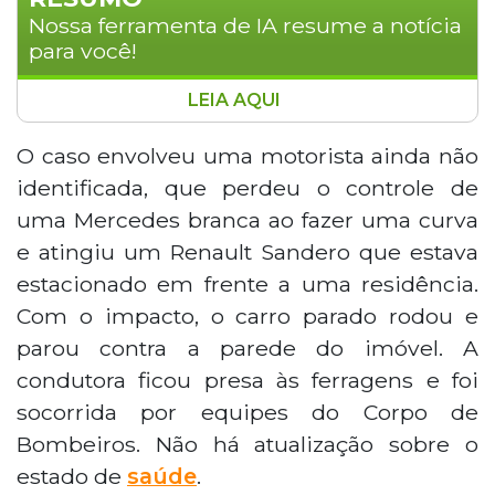
Nossa ferramenta de IA resume a notícia
para você!
LEIA AQUI
Uma motorista não identificada perdeu o
controle de uma Mercedes branca ao
O caso envolveu uma motorista ainda não
fazer uma curva na Avenida Tamandaré,
identificada, que perdeu o controle de
em Campo Grande, e atingiu um Renault
uma Mercedes branca ao fazer uma curva
Sandero estacionado, que foi
e atingiu um Renault Sandero que estava
arremessado contra a parede de uma
estacionado em frente a uma residência.
residência. A condutora ficou presa às
ferragens e foi resgatada pelo Corpo de
Com o impacto, o carro parado rodou e
Bombeiros. Moradores relatam que
parou contra a parede do imóvel. A
acidentes no trecho são frequentes e
condutora ficou presa às ferragens e foi
cobram medidas das autoridades.
socorrida por equipes do Corpo de
Bombeiros. Não há atualização sobre o
estado de
saúde
.