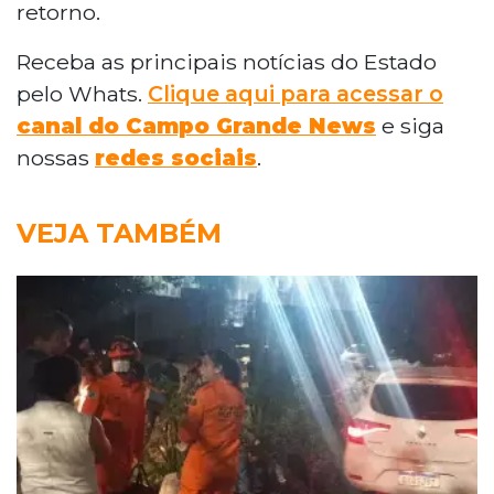
retorno.
Receba as principais notícias do Estado
pelo Whats.
Clique aqui para acessar o
canal do Campo Grande News
e siga
nossas
redes sociais
.
VEJA TAMBÉM