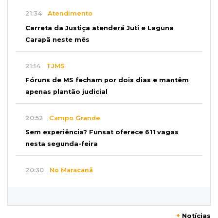
21:34
Atendimento
Carreta da Justiça atenderá Juti e Laguna
Carapã neste mês
21:14
TJMS
Fóruns de MS fecham por dois dias e mantêm
apenas plantão judicial
20:52
Campo Grande
Sem experiência? Funsat oferece 611 vagas
nesta segunda-feira
20:30
No Maracanã
Flamengo vence Vitória por 2 a 0 e encurta
distância para o líder
+
Notícias