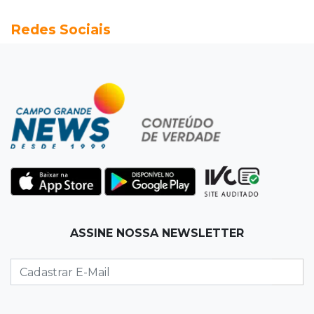
20:13
Empregos
Redes Sociais
Seleções em MS têm salários de até R$ 8,2 mil;
veja oportunidades
19:50
Jardim Itatiaia
Vigia é amarrado durante roubo de carro e
dois caminhões em pátio
19:35
Bragança Paulista
Corinthians vence Bragantino por 2 a 0 e sobe
para 7º no Brasileirão
19:12
Na Vila Belmiro
ASSINE NOSSA NEWSLETTER
Athletico vence Santos por 2 a 0 e mantém 3º
lugar no Brasileirão
18:51
Oportunidades