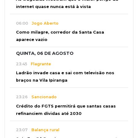
internet quase nunca está à vista
06:00
Jogo Aberto
Como milagre, corredor da Santa Casa
aparece vazio
QUINTA, 06 DE AGOSTO
23:45
Flagrante
Ladrão invade casa e sai com televisão nos
braços na Vila Ipiranga
23:26
Sancionado
Crédito do FGTS permitirá que santas casas
refinanciem dívidas até 2030
23:07
Balança rural