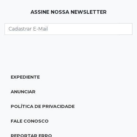
durante temporal no interior
ASSINE NOSSA NEWSLETTER
21:22
Agregado
Inter perde para o Corinthians mas avança às
quartas da Copa do Brasil
21:03
Futebol
Vitória goleia Athletico-PR por 4 a 0 e avança
às quartas da Copa do Brasil
EXPEDIENTE
20:44
94º caso
ANUNCIAR
Foragido por roubo morre baleado em
confronto com policiais militares
POLÍTICA DE PRIVACIDADE
20:25
Sorte
FALE CONOSCO
Veja as dezenas de hoje na Mega-Sena, Quina,
Timemania e mais
REPORTAR ERRO