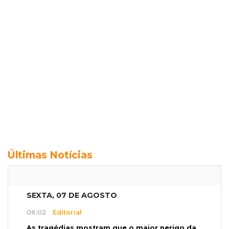
Últimas Notícias
SEXTA, 07 DE AGOSTO
06:02
Editorial
As tragédias mostram que o maior perigo da