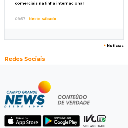
comerciais na linha internacional
08:57
Neste sábado
Chegada de frente fria muda o tempo e
Maracaju amanhece com forte neblina
+
Notícias
08:42
Agendão de jogos
Redes Sociais
Clássico carioca é destaque na rodada do
Brasileirão deste sábado
08:35
Já experimentou?
Ceviche de ponkan existe e pode surpreender
no sabor
08:29
Procura-se
Dócil e brincalhão, cachorrinho Dobi
desaparece no Centro de Campo Grande