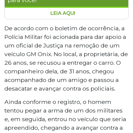
LEIA AQUI
Quatro pessoas foram presas após troca
de tiros com policiais militares em Campo
De acordo com o boletim de ocorrência, a
Grande durante cumprimento de
Polícia Militar foi acionada para dar apoio a
mandado de apreensão de veículo. Um
um oficial de Justiça na remoção de um
suspeito efetuou sete disparos contra a
veículo GM Onix. No local, a proprietária, de
equipe, que revidou. Na abordagem,
26 anos, se recusou a entregar o carro. O
foram apreendidos pistola calibre .380,
munições, celulares e drogas. O autor dos
companheiro dela, de 31 anos, chegou
disparos, identificado como Luciano,
acompanhado de um amigo e passou a
confessou o crime.
desacatar e avançar contra os policiais.
Ainda conforme o registro, o homem
tentou pegar a arma de um dos militares
e, em seguida, entrou no veículo que seria
apreendido, chegando a avançar contra a