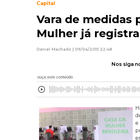
Capital
Vara de medidas p
Mulher já registr
Daniel Machado | 09/04/2015 22:48
Nos siga n
ouça este conteúdo
H
d
e
p
e