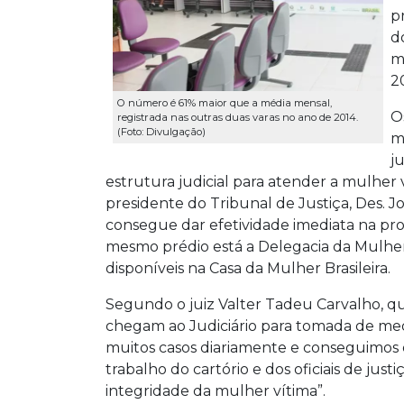
p
d
m
2
O número é 61% maior que a média mensal,
O
registrada nas outras duas varas no ano de 2014.
(Foto: Divulgação)
m
j
estrutura judicial para atender a mulher 
presidente do Tribunal de Justiça, Des. Jo
consegue dar efetividade imediata na pro
mesmo prédio está a Delegacia da Mulher,
disponíveis na Casa da Mulher Brasileira.
Segundo o juiz Valter Tadeu Carvalho, qu
chegam ao Judiciário para tomada de med
muitos casos diariamente e conseguimos 
trabalho do cartório e dos oficiais de just
integridade da mulher vítima”.