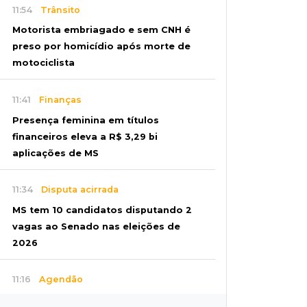
11:54
Trânsito
Motorista embriagado e sem CNH é
preso por homicídio após morte de
motociclista
11:41
Finanças
Presença feminina em títulos
financeiros eleva a R$ 3,29 bi
aplicações de MS
11:34
Disputa acirrada
MS tem 10 candidatos disputando 2
vagas ao Senado nas eleições de
2026
11:16
Agendão
Fim de semana tem a Última Sessão