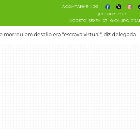
ACOMPANHE-NOS
(67) 99669-9563
AGOSTO, SEXTA
07
CAMPO GRA
orreu em desafio era "escrava virtual", diz delegada