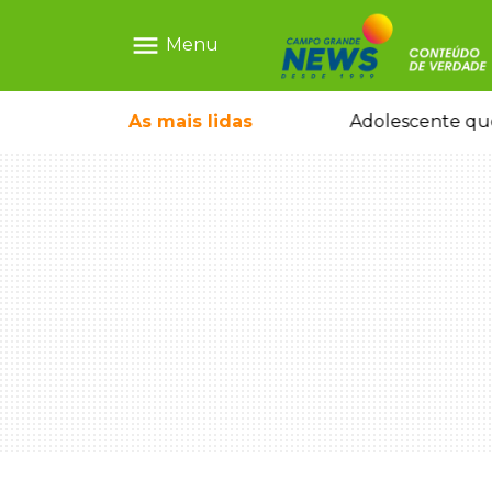
menu
Menu
leta em caminhão estacionado
As mais
lidas
Adolescente que m