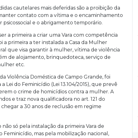
idas cautelares mais deferidas são a proibição da
e manter contato com a vítima e o encaminhamento
r psicossocial e o abrigamento temporário.
 ser a primeira a criar uma Vara com competência
oi a primeira a ter instalada a Casa da Mulher
l que visa garantir à mulher, vítima de violência
além de alojamento, brinquedoteca, serviço de
lher etc.
da Violência Doméstica de Campo Grande, foi
a Lei do Feminicídio (Lei 13.104/2015), que prevê
rem o crime de homicídios contra a mulher. A
dos e traz nova qualificadora no art. 121 do
m chegar a 30 anos de reclusão em regime
ão só pela instalação da primeira Vara de
o Feminicídio, mas pela mobilização nacional,