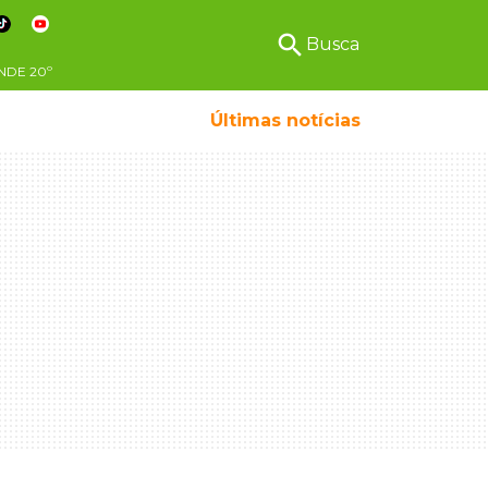
search
Busca
NDE
20º
Últimas notícias