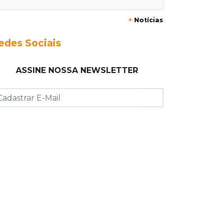
de Freud e Festival do Sobá
+
Notícias
11:14
Nova Andradina
edes Sociais
Carreta com soja fica destruída após
incêndio e motorista sai ileso
ASSINE NOSSA NEWSLETTER
11:05
Trânsito
Motociclista é 2ª morte do dia no
trânsito da Capital
10:47
Polícia investiga
Bebê some após mãe adolescente ir
à casa de mulher que conheceu na
internet
10:46
Eleições 2026
Federação oficializa Delcídio e