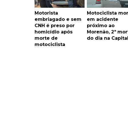
Motorista
Motociclista mo
embriagado e sem
em acidente
CNH é preso por
próximo ao
homicídio após
Morenão, 2ª mor
morte de
do dia na Capita
motociclista