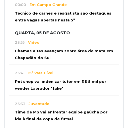
00:00
Em Campo Grande
Técnico de carnes e resgatista são destaques
entre vagas abertas nesta 5ª
QUARTA, 05 DE AGOSTO
23:55
Vídeo
Chamas altas avançam sobre área de mata em
Chapadão do Sul
23:41
15ª Vara Cível
Pet shop vai indenizar tutor em R$ 5 mil por
vender Labrador "fake"
23:33
Juventude
Time de MS vai enfrentar equipe gaúcha por
ida à final da copa de futsal