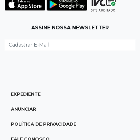
22:42
Resumão
Palmeiras e Vasco confirmam vagas nas
quartas da Copa do Brasil
ASSINE NOSSA NEWSLETTER
22:26
Eleições 2026
Eleitorado aprova teste da urna, mas diz que
colinha será "fundamental"
22:05
Sidrolândia
Briga termina com homem de 35 anos
assassinado a facadas
EXPEDIENTE
21:40
Ideb
ANUNCIAR
Escolas municipais lideram notas do Ensino
Fundamental em Campo Grande
POLÍTICA DE PRIVACIDADE
21:28
Futebol
FALE CONOSCO