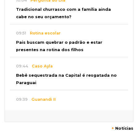
10:04
Pergunta do Dia
Tradicional churrasco com a família ainda
cabe no seu orçamento?
09:51
Rotina escolar
Pais buscam quebrar o padrão e estar
presentes na rotina dos filhos
09:44
Caso Ayla
Bebê sequestrada na Capital é resgatada no
Paraguai
09:39
Guanandi II
Motorista foge após bater em caçamba e
deixar mulher ferida
+
Notícias
09:29
Entortou