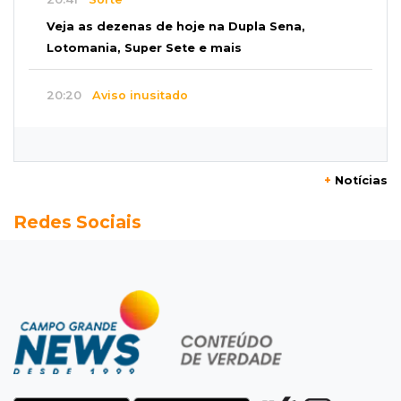
Veja as dezenas de hoje na Dupla Sena,
Lotomania, Super Sete e mais
20:20
Aviso inusitado
Com 11 gatos, morador pede fim do abandono
dos pets em frente de casa
+
Notícias
20:03
Justiça
Redes Sociais
Ex-PM deixa prisão para tratamento médico 5
meses após ser capturado
19:41
Feminicídio
Júri condena a 25 anos homem que atropelou
esposa em frente aos filhos
19:20
Selic