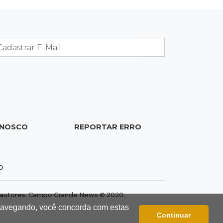
20:53
Futebol
Ventania adia Botafogo x Fluminense
pelo Brasileirão Feminino
20:34
Sorte
Veja as dezenas de hoje na Dupla
Sena, Lotomania, Quina e mais
ONOSCO
REPORTAR ERRO
20:15
Pedro Juan Caballero
Fiscalização apreende remédios de
farmácia ligada a laboratório ilegal
0
19:56
São Gabriel do Oeste
dos autores. Campo Grande News © 2020.
Suspeitos de ocupar avião
 navegando, você concorda com estas
interceptado pela FAB morrem em
Continuar
confronto