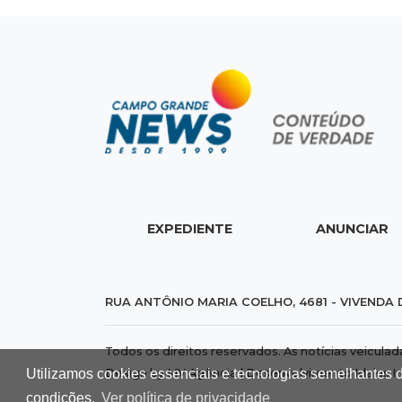
EXPEDIENTE
ANUNCIAR
RUA ANTÔNIO MARIA COELHO, 4681 - VIVENDA 
Todos os direitos reservados. As notícias veicula
Design by MV Agência | Desenvolvimento
Idalus I
Utilizamos cookies essenciais e tecnologias semelhantes 
condições.
Ver política de privacidade