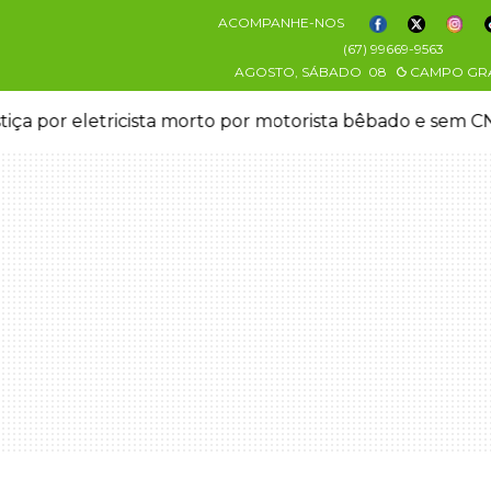
ACOMPANHE-NOS
(67) 99669-9563
AGOSTO, SÁBADO
08
CAMPO GR
stiça por eletricista morto por motorista bêbado e sem 