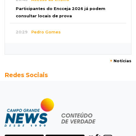
Participantes do Encceja 2026 já podem
consultar locais de prova
20:29
Pedro Gomes
Jovem morre baleado e suspeita envolve
disputa entre facções rivais
+
Notícias
20:01
Futebol feminino
Redes Sociais
Pantanal treina em Goiânia antes de jogo que
vale acesso inédito à Série A2
19:44
Campeonato Brasileiro
Remo busca empate com Atlético-MG e segue
na zona de rebaixamento
19:27
Caso Ayla