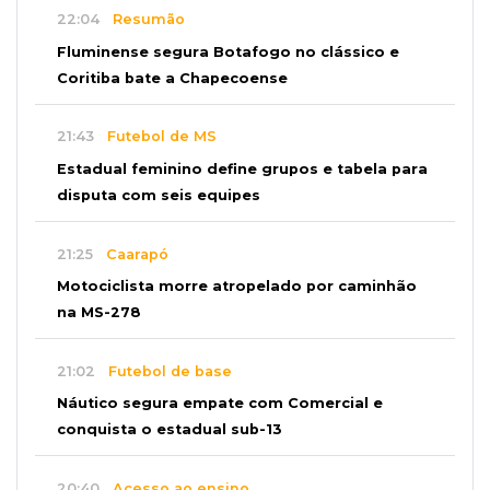
22:04
Resumão
Fluminense segura Botafogo no clássico e
Coritiba bate a Chapecoense
21:43
Futebol de MS
Estadual feminino define grupos e tabela para
disputa com seis equipes
21:25
Caarapó
Motociclista morre atropelado por caminhão
na MS-278
21:02
Futebol de base
Náutico segura empate com Comercial e
conquista o estadual sub-13
20:40
Acesso ao ensino