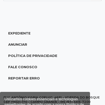
20:25
Sorte
Veja as dezenas de hoje na Mega-Sena, Quina,
Timemania e mais
EXPEDIENTE
20:06
Balcão de empregos
Semana termina com 913 vagas de trabalho
ANUNCIAR
abertas em 114 funções
POLÍTICA DE PRIVACIDADE
19:47
Festival do Sobá
Em visita à Feira Central, Riedel volta a
FALE CONOSCO
prometer apoio para revitalização
REPORTAR ERRO
19:28
Contravenção penal
STF suspende julgamento que pode definir
futuro do jogo do bicho no País
RUA ANTÔNIO MARIA COELHO, 4681 - VIVENDA DO BOSQUE
Utilizamos cookies essenciais e tecnologias
CEP 79021-170 - CAMPO GRANDE - MS (67) 3316-7200
semelhantes de acordo com a nossa Política de