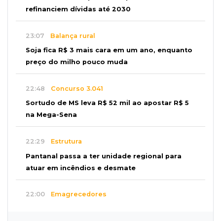
refinanciem dívidas até 2030
23:07
Balança rural
Soja fica R$ 3 mais cara em um ano, enquanto
preço do milho pouco muda
22:48
Concurso 3.041
Sortudo de MS leva R$ 52 mil ao apostar R$ 5
na Mega-Sena
22:29
Estrutura
Pantanal passa a ter unidade regional para
atuar em incêndios e desmate
22:00
Emagrecedores
MS lidera procura digital por canetas
paraguaias sem registro