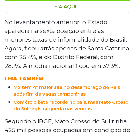
LEIA AQUI
Mato Grosso do Sul reduziu sua taxa de
informalidade para 29,8% no primeiro
No levantamento anterior, o Estado
trimestre de 2026, passando a ocupar a
aparecia na sexta posição entre as
terceira posição entre os estados com
menores taxas de informalidade do Brasil.
menor índice do país, segundo dados da
Agora, ficou atrás apenas de Santa Catarina,
Pnad divulgados pelo IBGE. O estado
com 25,4%, e do Distrito Federal, com
ficou atrás apenas de Santa Catarina
(25,4%) e do Distrito Federal (28,1%),
28,1%. A média nacional ficou em 37,3%.
enquanto a média nacional foi de 37,3%.
LEIA TAMBÉM
No período, 425 mil pessoas estavam em
situação informal, redução de 16 mil em
MS tem 4ª maior alta no desemprego do País
relação ao trimestre anterior.
após fim de vagas temporárias
Comércio bate recorde no país, mas Mato Grosso
do Sul registra queda nas vendas
Segundo o IBGE, Mato Grosso do Sul tinha
425 mil pessoas ocupadas em condição de