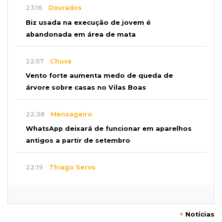
23:16
Dourados
Biz usada na execução de jovem é
abandonada em área de mata
22:57
Chuva
Vento forte aumenta medo de queda de
árvore sobre casas no Vilas Boas
22:38
Mensageiro
WhatsApp deixará de funcionar em aparelhos
antigos a partir de setembro
22:19
Thiago Servo
Sertanejo desiste de ação de R$ 12 milhões
por pagar pensão sem ser pai
+
Notícias
21:50
Balcão de empregos