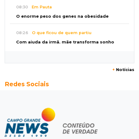
08:30
Em Pauta
O enorme peso dos genes na obesidade
08:26
O que ficou de quem partiu
Com ajuda da irmã, mãe transforma sonho
que tinha com a filha em loja
08:15
Estudo
+
Notícias
Município de MS perde 58 mil hectares e R$ 12
Redes Sociais
milhões por mês com silvicultura
08:03
Amambai
Rapaz de 23 anos morre ao bater o carro em
poste de energia elétrica
07:54
Ruas bloqueadas