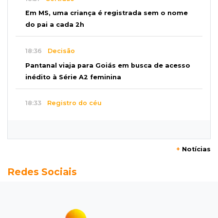
Em MS, uma criança é registrada sem o nome
do pai a cada 2h
18:36
Decisão
Pantanal viaja para Goiás em busca de acesso
inédito à Série A2 feminina
18:33
Registro do céu
Após chuva, despedida do "sextou" é com pôr
do sol que parece fogo
+
Notícias
18:13
Nacional
Redes Sociais
Alerta em celulares mobiliza buscas por bebê
17:58
Redução
Pantanal reduz desmatamento em 65% e