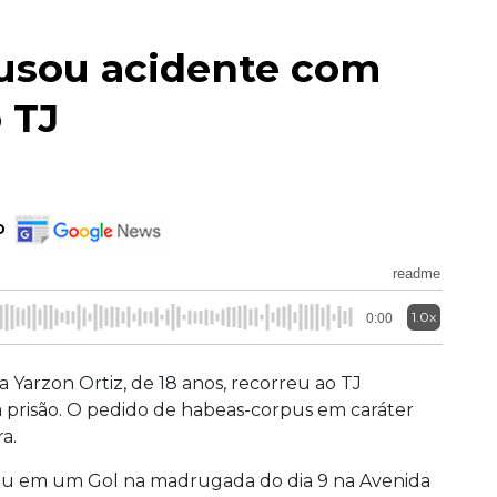
usou acidente com
 TJ
o
readme
1.0x
0:00
a Yarzon Ortiz, de 18 anos, recorreu ao TJ
 da prisão. O pedido de habeas-corpus em caráter
a.
teu
em um Gol na madrugada do dia 9 na Avenida