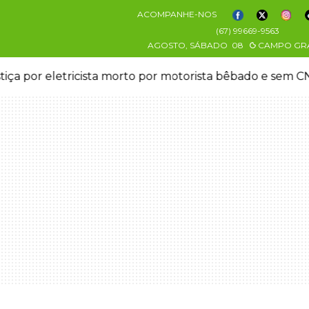
ACOMPANHE-NOS
(67) 99669-9563
AGOSTO, SÁBADO
08
CAMPO GR
stiça por eletricista morto por motorista bêbado e sem 