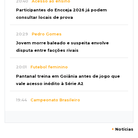
20:40
Acesso ao ensino
Participantes do Encceja 2026 já podem
consultar locais de prova
20:29
Pedro Gomes
Jovem morre baleado e suspeita envolve
disputa entre facções rivais
20:01
Futebol feminino
Pantanal treina em Goiânia antes de jogo que
vale acesso inédito à Série A2
19:44
Campeonato Brasileiro
Remo busca empate com Atlético-MG e segue
na zona de rebaixamento
+
Notícias
19:27
Caso Ayla