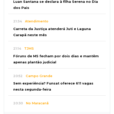
Luan Santana se declara à filha Serena no Dia
dos Pais
21:34
Atendimento
Carreta da Justiça atenderá Juti e Laguna
Carapã neste mês
21:14
TJMS
Fóruns de MS fecham por dois dias e mantêm
apenas plantão judicial
20:52
Campo Grande
Sem experiência? Funsat oferece 611 vagas
nesta segunda-feira
20:30
No Maracanã
Flamengo vence Vitória por 2 a 0 e encurta