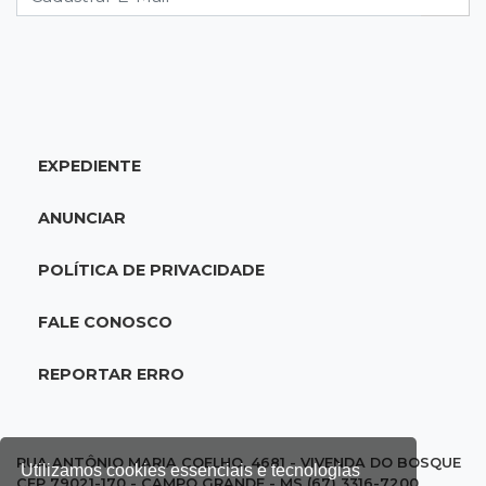
18:51
Oportunidades
UEMS está com seleções para professores
com salários de até R$ 10,2 mil
EXPEDIENTE
18:33
Em 2022
Homem que ajudou a sequestrar bebê matou
ANUNCIAR
adolescente atropelada no Amazonas
POLÍTICA DE PRIVACIDADE
18:15
Nubank Parque
Palmeiras e Inter ficam no 0 a 0 pela 22ª
FALE CONOSCO
rodada do Brasileirão
REPORTAR ERRO
17:58
Gratuitas
Justiça homologa acordo para castração de
1% da população de pets na Capital
RUA ANTÔNIO MARIA COELHO, 4681 - VIVENDA DO BOSQUE
Utilizamos cookies essenciais e tecnologias
CEP 79021-170 - CAMPO GRANDE - MS (67) 3316-7200