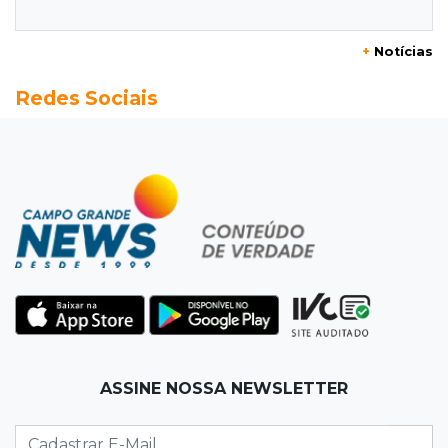
distância para o líder
+
Notícias
20:13
Empregos
Redes Sociais
Seleções em MS têm salários de até R$ 8,2 mil;
veja oportunidades
19:50
Jardim Itatiaia
Vigia é amarrado durante roubo de carro e
dois caminhões em pátio
19:35
Bragança Paulista
Corinthians vence Bragantino por 2 a 0 e sobe
para 7º no Brasileirão
19:12
Na Vila Belmiro
ASSINE NOSSA NEWSLETTER
Athletico vence Santos por 2 a 0 e mantém 3º
lugar no Brasileirão