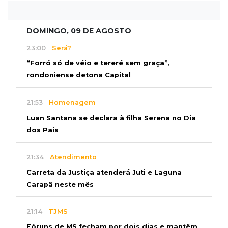
DOMINGO, 09 DE AGOSTO
23:00
Será?
“Forró só de véio e tereré sem graça”,
rondoniense detona Capital
21:53
Homenagem
Luan Santana se declara à filha Serena no Dia
dos Pais
21:34
Atendimento
Carreta da Justiça atenderá Juti e Laguna
Carapã neste mês
21:14
TJMS
Fóruns de MS fecham por dois dias e mantêm