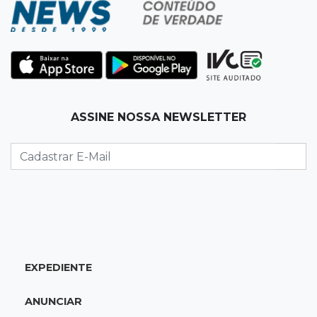
dois caminhões em pátio
19:35
Bragança Paulista
Corinthians vence Bragantino por 2 a 0 e sobe
para 7º no Brasileirão
19:12
Na Vila Belmiro
ASSINE NOSSA NEWSLETTER
Athletico vence Santos por 2 a 0 e mantém 3º
lugar no Brasileirão
18:51
Oportunidades
UEMS está com seleções para professores
com salários de até R$ 10,2 mil
EXPEDIENTE
18:33
Em 2022
Homem que ajudou a sequestrar bebê matou
ANUNCIAR
adolescente atropelada no Amazonas