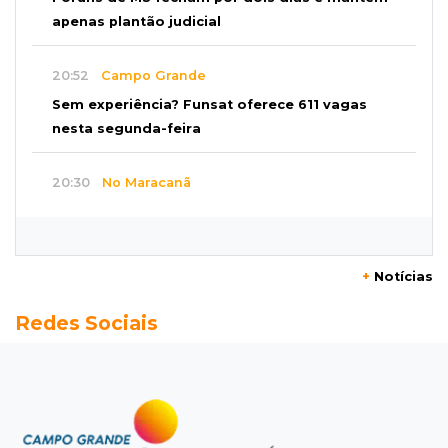
apenas plantão judicial
20:52
Campo Grande
Sem experiência? Funsat oferece 611 vagas
nesta segunda-feira
20:30
No Maracanã
Flamengo vence Vitória por 2 a 0 e encurta
distância para o líder
+
Notícias
20:13
Empregos
Redes Sociais
Seleções em MS têm salários de até R$ 8,2 mil;
veja oportunidades
19:50
Jardim Itatiaia
Vigia é amarrado durante roubo de carro e