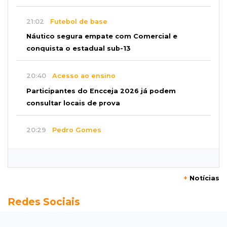
21:02
Futebol de base
Náutico segura empate com Comercial e
conquista o estadual sub-13
20:40
Acesso ao ensino
Participantes do Encceja 2026 já podem
consultar locais de prova
20:29
Pedro Gomes
Jovem morre baleado e suspeita envolve
disputa entre facções rivais
+
Notícias
20:01
Futebol feminino
Redes Sociais
Pantanal treina em Goiânia antes de jogo que
vale acesso inédito à Série A2