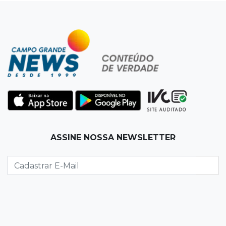
veja oportunidades
19:50
Jardim Itatiaia
Vigia é amarrado durante roubo de carro e
dois caminhões em pátio
19:35
Bragança Paulista
Corinthians vence Bragantino por 2 a 0 e sobe
para 7º no Brasileirão
19:12
Na Vila Belmiro
ASSINE NOSSA NEWSLETTER
Athletico vence Santos por 2 a 0 e mantém 3º
lugar no Brasileirão
18:51
Oportunidades
UEMS está com seleções para professores
com salários de até R$ 10,2 mil