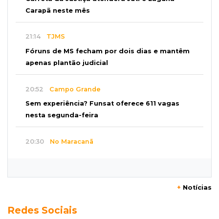
Carapã neste mês
21:14
TJMS
Fóruns de MS fecham por dois dias e mantêm
apenas plantão judicial
20:52
Campo Grande
Sem experiência? Funsat oferece 611 vagas
nesta segunda-feira
20:30
No Maracanã
Flamengo vence Vitória por 2 a 0 e encurta
distância para o líder
+
Notícias
20:13
Empregos
Redes Sociais
Seleções em MS têm salários de até R$ 8,2 mil;