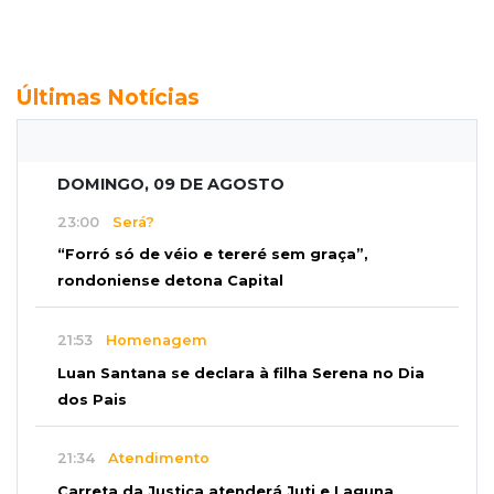
Últimas Notícias
DOMINGO, 09 DE AGOSTO
23:00
Será?
“Forró só de véio e tereré sem graça”,
rondoniense detona Capital
21:53
Homenagem
Luan Santana se declara à filha Serena no Dia
dos Pais
21:34
Atendimento
Carreta da Justiça atenderá Juti e Laguna