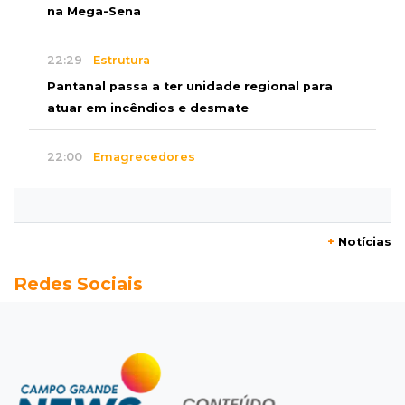
na Mega-Sena
22:29
Estrutura
Pantanal passa a ter unidade regional para
atuar em incêndios e desmate
22:00
Emagrecedores
MS lidera procura digital por canetas
paraguaias sem registro
+
Notícias
21:41
Nova Alvorada do Sul
Redes Sociais
Granizo danifica telhados e plantações
durante temporal no interior
21:22
Agregado
Inter perde para o Corinthians mas avança às
quartas da Copa do Brasil