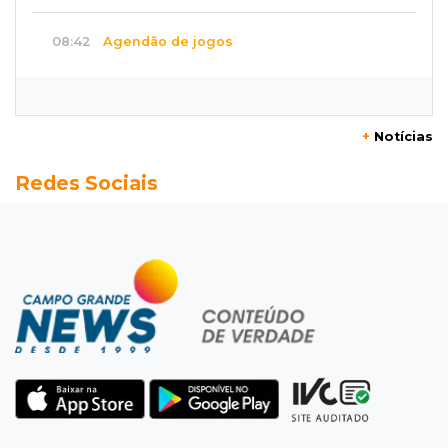
08:42
Agendão de jogos
Clássico carioca é destaque na rodada do
Brasileirão deste sábado
+
Notícias
08:35
Já experimentou?
Redes Sociais
Ceviche de ponkan existe e pode surpreender
no sabor
08:29
Procura-se
Dócil e brincalhão, cachorrinho Dobi
desaparece no Centro de Campo Grande
08:21
Jardim Noroeste
Homem invade casa pela janela e abusa de
mulher dentro do quarto