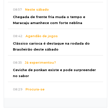
08:57
Neste sábado
Chegada de frente fria muda o tempo e
Maracaju amanhece com forte neblina
08:42
Agendão de jogos
Clássico carioca é destaque na rodada do
Brasileirão deste sábado
08:35
Já experimentou?
Ceviche de ponkan existe e pode surpreender
no sabor
08:29
Procura-se
Dócil e brincalhão, cachorrinho Dobi
desaparece no Centro de Campo Grande