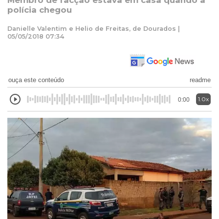
Membro de facção estava em casa quando a
polícia chegou
Danielle Valentim e Helio de Freitas, de Dourados |
05/05/2018 07:34
ouça este conteúdo
readme
1.0x
0:00