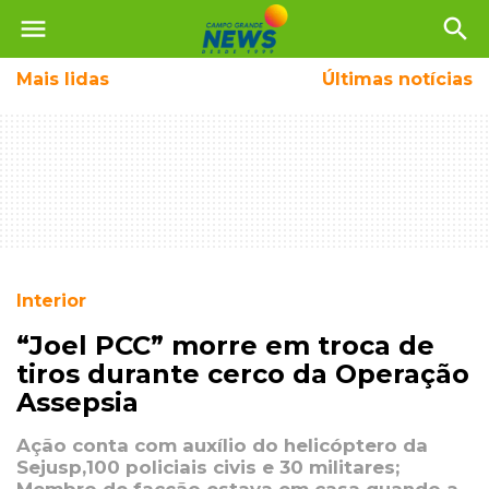
menu
search
Mais
lidas
Últimas notícias
Interior
“Joel PCC” morre em troca de
tiros durante cerco da Operação
Assepsia
Ação conta com auxílio do helicóptero da
Sejusp,100 policiais civis e 30 militares;