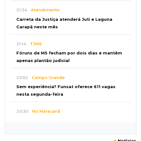
21:34
Atendimento
Carreta da Justiça atenderá Juti e Laguna
Carapã neste mês
21:14
TJMS
Fóruns de MS fecham por dois dias e mantêm
apenas plantão judicial
20:52
Campo Grande
Sem experiência? Funsat oferece 611 vagas
nesta segunda-feira
20:30
No Maracanã
Flamengo vence Vitória por 2 a 0 e encurta
distância para o líder
+
Notícias