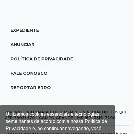
UEMS está com seleções para professores
com salários de até R$ 10,2 mil
EXPEDIENTE
18:33
Em 2022
Homem que ajudou a sequestrar bebê matou
ANUNCIAR
adolescente atropelada no Amazonas
POLÍTICA DE PRIVACIDADE
18:15
Nubank Parque
Palmeiras e Inter ficam no 0 a 0 pela 22ª
FALE CONOSCO
rodada do Brasileirão
REPORTAR ERRO
17:58
Gratuitas
Justiça homologa acordo para castração de
1% da população de pets na Capital
RUA ANTÔNIO MARIA COELHO, 4681 - VIVENDA DO BOSQUE
Utilizamos cookies essenciais e tecnologias
CEP 79021-170 - CAMPO GRANDE - MS (67) 3316-7200
semelhantes de acordo com a nossa Política de
17:32
Arena Fonte Nova
Privacidade e, ao continuar navegando, você