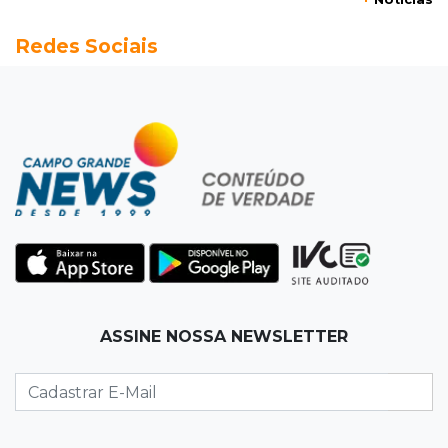
20:13
Empregos
Redes Sociais
Seleções em MS têm salários de até R$ 8,2 mil;
veja oportunidades
19:50
Jardim Itatiaia
Vigia é amarrado durante roubo de carro e
dois caminhões em pátio
19:35
Bragança Paulista
Corinthians vence Bragantino por 2 a 0 e sobe
para 7º no Brasileirão
19:12
Na Vila Belmiro
ASSINE NOSSA NEWSLETTER
Athletico vence Santos por 2 a 0 e mantém 3º
lugar no Brasileirão
18:51
Oportunidades