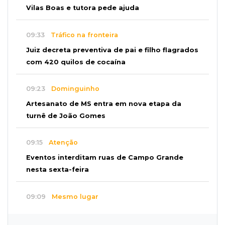
Vilas Boas e tutora pede ajuda
09:33
Tráfico na fronteira
Juiz decreta preventiva de pai e filho flagrados
com 420 quilos de cocaína
09:23
Dominguinho
Artesanato de MS entra em nova etapa da
turnê de João Gomes
09:15
Atenção
Eventos interditam ruas de Campo Grande
nesta sexta-feira
09:09
Mesmo lugar
Três dias após obra, buraco volta a Joaquim
Murtinho