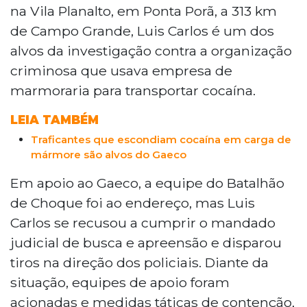
Pietra Cava, deflagrada pelo Gaeco em
na Vila Planalto, em Ponta Porã, a 313 km
quatro cidades de Mato Grosso do Sul.
de Campo Grande, Luis Carlos é um dos
Luis Carlos de Matos Laurindo, alvo de
alvos da investigação contra a organização
investigação por tráfico de cocaína,
criminosa que usava empresa de
resistiu a mandado de busca em Ponta
Porã e efetuou disparos contra agentes.
marmoraria para transportar cocaína.
Após 50 minutos de negociação, se
LEIA TAMBÉM
rendeu. A operação cumpriu seis
mandados de prisão e apreendeu armas,
Traficantes que escondiam cocaína em carga de
munições e dinheiro.
mármore são alvos do Gaeco
Em apoio ao Gaeco, a equipe do Batalhão
de Choque foi ao endereço, mas Luis
Carlos se recusou a cumprir o mandado
judicial de busca e apreensão e disparou
tiros na direção dos policiais. Diante da
situação, equipes de apoio foram
acionadas e medidas táticas de contenção,