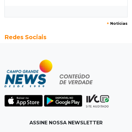
Flamengo vence Vitória por 2 a 0 e encurta
distância para o líder
+
Notícias
20:13
Empregos
Redes Sociais
Seleções em MS têm salários de até R$ 8,2 mil;
veja oportunidades
19:50
Jardim Itatiaia
Vigia é amarrado durante roubo de carro e
dois caminhões em pátio
19:35
Bragança Paulista
Corinthians vence Bragantino por 2 a 0 e sobe
para 7º no Brasileirão
19:12
Na Vila Belmiro
ASSINE NOSSA NEWSLETTER
Athletico vence Santos por 2 a 0 e mantém 3º