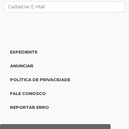
lugar no Brasileirão
18:51
Oportunidades
UEMS está com seleções para professores
com salários de até R$ 10,2 mil
EXPEDIENTE
18:33
Em 2022
Homem que ajudou a sequestrar bebê matou
ANUNCIAR
adolescente atropelada no Amazonas
POLÍTICA DE PRIVACIDADE
18:15
Nubank Parque
Palmeiras e Inter ficam no 0 a 0 pela 22ª
FALE CONOSCO
rodada do Brasileirão
REPORTAR ERRO
17:58
Gratuitas
Justiça homologa acordo para castração de
1% da população de pets na Capital