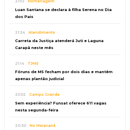
21:53
Homenagem
Luan Santana se declara à filha Serena no Dia
dos Pais
21:34
Atendimento
Carreta da Justiça atenderá Juti e Laguna
Carapã neste mês
21:14
TJMS
Fóruns de MS fecham por dois dias e mantêm
apenas plantão judicial
20:52
Campo Grande
Sem experiência? Funsat oferece 611 vagas
nesta segunda-feira
20:30
No Maracanã