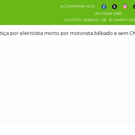
ACOMPANHE-NOS
(67) 99669-9563
AGOSTO, SÁBADO
08
CAMPO GR
stiça por eletricista morto por motorista bêbado e sem 