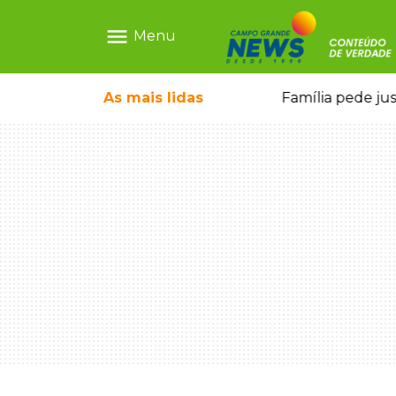
menu
Menu
o pai e morre a caminho do hospital
As mais
lidas
Família pede ju