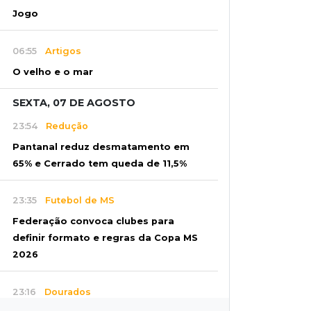
Jogo
06:55
Artigos
O velho e o mar
SEXTA, 07 DE AGOSTO
23:54
Redução
Pantanal reduz desmatamento em
65% e Cerrado tem queda de 11,5%
23:35
Futebol de MS
Federação convoca clubes para
definir formato e regras da Copa MS
2026
23:16
Dourados