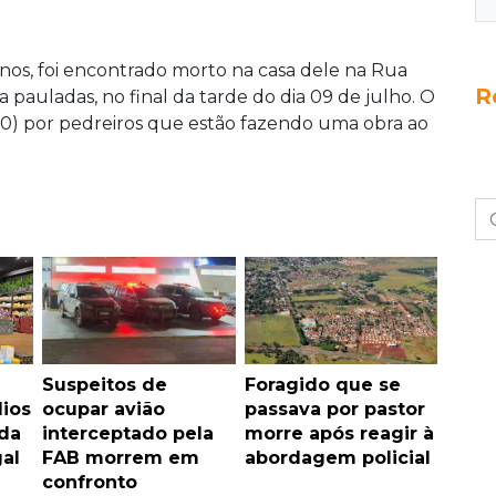
anos, foi encontrado morto na casa dele na Rua
R
, a pauladas, no final da tarde do dia 09 de julho.
O
10) por pedreiros que estão fazendo uma obra ao
Suspeitos de
Foragido que se
ios
ocupar avião
passava por pastor
ada
interceptado pela
morre após reagir à
gal
FAB morrem em
abordagem policial
confronto