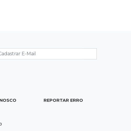
20:34
Sorte
Veja as dezenas de hoje na Dupla
Sena, Lotomania, Quina e mais
20:15
Pedro Juan Caballero
Fiscalização apreende remédios de
farmácia ligada a laboratório ilegal
19:56
São Gabriel do Oeste
Suspeitos de ocupar avião
interceptado pela FAB morrem em
confronto
ONOSCO
REPORTAR ERRO
19:37
Cotação
Dólar comercial cai 0,46% e encerra
semana cotado a R$ 5,08
0