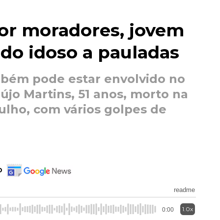
por moradores, jovem
do idoso a pauladas
bém pode estar envolvido no
jo Martins, 51 anos, morto na
ulho, com vários golpes de
.
o
readme
1.0x
0:00