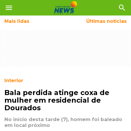
menu
search
Mais
lidas
Últimas notícias
Interior
Bala perdida atinge coxa de
mulher em residencial de
Dourados
No início desta tarde (7), homem foi baleado
em local próximo