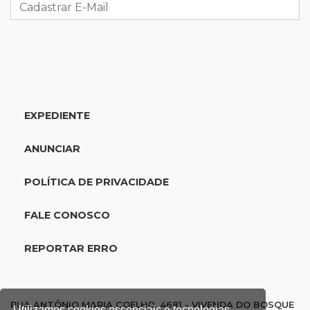
12:10
Direito
Inteligência Artificial avança na advocacia e
encurta tarefas administrativas
12:08
Decisão judicial
EXPEDIENTE
Justiça manda tirar canil e proíbe treino do
Choque ao lado de condomínio
ANUNCIAR
11:56
Esquecidos
POLÍTICA DE PRIVACIDADE
Primeiro corpo do “cemitério de Nando”
nunca teve nome
FALE CONOSCO
11:48
Nova Alvorada do Sul
REPORTAR ERRO
Vereadora é acusada de insinuar em vídeo
que prefeito agride mulheres
RUA ANTÔNIO MARIA COELHO, 4681 - VIVENDA DO BOSQUE
Utilizamos cookies essenciais e tecnologias