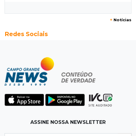
MS chega a 25 cachaças registradas e amplia
número de produtores em 67%
+
Notícias
13:12
Fraude eletrônica
Redes Sociais
Idoso tem R$ 39,7 mil retirados da conta em
três transferências misteriosas
13:00
Artigos
O crescimento descontrolado das big techs
12:55
Ventania
Árvore cai, bloqueia avenida e deixa comércio
sem energia em Campo Grande
12:34
"Foi mal"
ASSINE NOSSA NEWSLETTER
Mulher em situação de rua coloca fogo em
terreno e causa incêndio no Santo Amaro