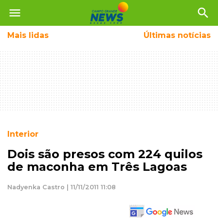
menu
search
Mais
lidas
Últimas notícias
Interior
Dois são presos com 224 quilos
de maconha em Três Lagoas
Nadyenka Castro | 11/11/2011 11:08