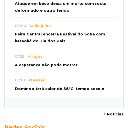
Ataque em beco deixa um morto com rosto
deformado e outro ferido
07:20
14 de julho
Feira Central encerra Festival do Sobá com
karaokê de Dia dos Pais
07:15
Artigos
A esperança não pode morrer
07:10
Previsão
Domingo terá calor de 38°C, tempo seco e
chance de chuva em MS
07:10
Amor que acolhe
+
Notícias
Eles cancelaram viagem à Europa porque o
Redes Sociais
sonho de ser pais chegou