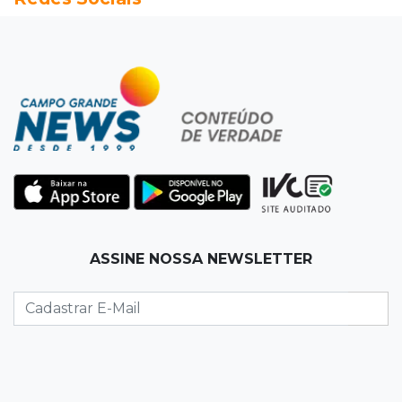
07:03
Centro
Briga em bar na 14 termina com rapaz de 21
anos morto a facada
07:01
Editorial
Planos de Riedel e Fábio multiplicam
promessas, mas deixam a conta para depois
07:00
Agendão
ASSINE NOSSA NEWSLETTER
Domingo é dia de Festival do Sobá e feiras em
homenagem aos pais
SÁBADO, 08 DE AGOSTO
22:04
Resumão
Fluminense segura Botafogo no clássico e
Coritiba bate a Chapecoense