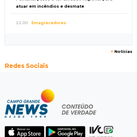
atuar em incêndios e desmate
22:00
Emagrecedores
MS lidera procura digital por canetas
paraguaias sem registro
+
Notícias
21:41
Nova Alvorada do Sul
Redes Sociais
Granizo danifica telhados e plantações
durante temporal no interior
21:22
Agregado
Inter perde para o Corinthians mas avança às
quartas da Copa do Brasil
21:03
Futebol
Vitória goleia Athletico-PR por 4 a 0 e avança