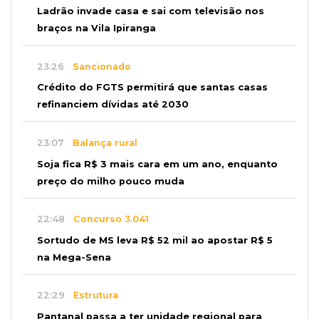
Ladrão invade casa e sai com televisão nos
braços na Vila Ipiranga
23:26
Sancionado
Crédito do FGTS permitirá que santas casas
refinanciem dívidas até 2030
23:07
Balança rural
Soja fica R$ 3 mais cara em um ano, enquanto
preço do milho pouco muda
22:48
Concurso 3.041
Sortudo de MS leva R$ 52 mil ao apostar R$ 5
na Mega-Sena
22:29
Estrutura
Pantanal passa a ter unidade regional para