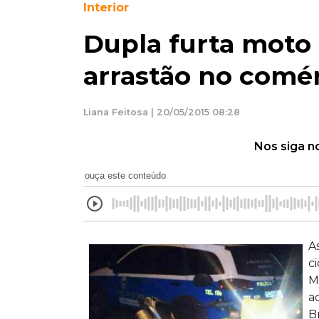
Interior
Dupla furta moto 
arrastão no comér
Liana Feitosa | 20/05/2015 08:28
Nos siga n
ouça este conteúdo
A
c
M
a
B