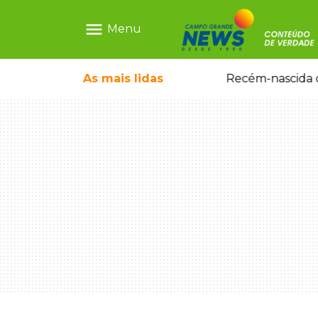
menu
Menu
As mais
lidas
Motorista embriagado e sem CNH é preso por homicídio após morte de motociclista
Recém-nascida d