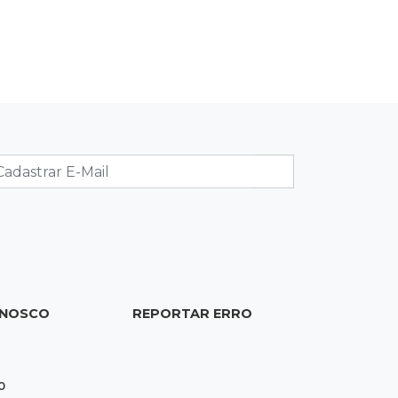
Fábio Trad declara R$ 3,67 milhões
em bens, 55% a mais que em 2022
14:57
Pregão eletrônico
Obra de R$ 3,1 milhões promete
melhorar estacionamento do
Bioparque
14:43
Final
Náutico e Comercial decidem título
do estadual sub-13 neste sábado
14:35
Reabertura
ONOSCO
REPORTAR ERRO
Biblioteca reabre quarta-feira com
programação cultural na Esplanada
Ferroviária
0