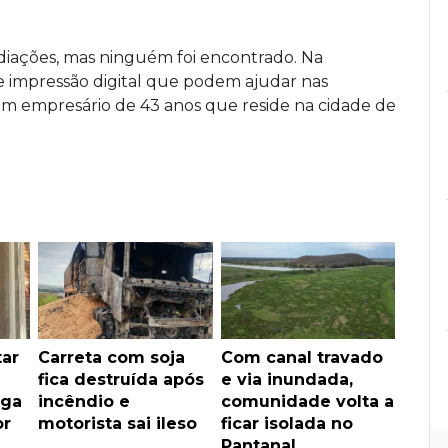
diações, mas ninguém foi encontrado. Na
 impressão digital que podem ajudar nas
um empresário de 43 anos que reside na cidade de
ar
Carreta com soja
Com canal travado
fica destruída após
e via inundada,
ega
incêndio e
comunidade volta a
or
motorista sai ileso
ficar isolada no
Pantanal