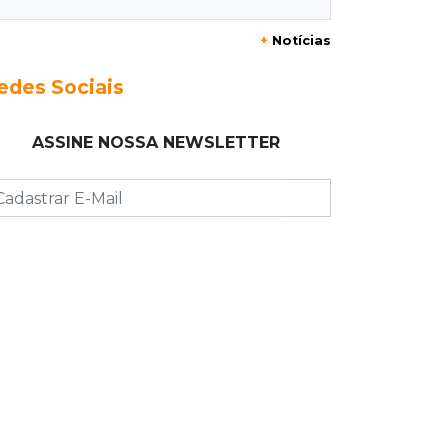
+
Notícias
15:35
Crime no Coophavila II
Acusado de matar ex da esposa a
edes Sociais
facadas alega legítima defesa e é
absolvido
ASSINE NOSSA NEWSLETTER
15:28
Curso de Linguagens
UEMS abre inscrições para
voluntários ensinarem português a
estrangeiros
15:15
Pegue o guarda-chuva
Chuva chega à Capital e antecipa
mudança no tempo prevista para o
fim de semana
15:03
Dados públicos