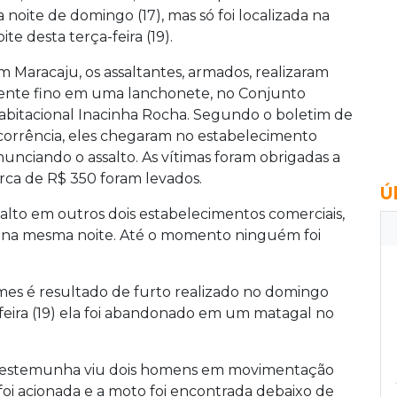
a noite de domingo (17), mas só foi localizada na
ite desta terça-feira (19).
m Maracaju, os assaltantes, armados, realizaram
ente fino em uma lanchonete, no Conjunto
abitacional Inacinha Rocha. Segundo o boletim de
corrência, eles chegaram no estabelecimento
nunciando o assalto. As vítimas foram obrigadas a
erca de R$ 350 foram levados.
Ú
alto em outros dois estabelecimentos comerciais,
 na mesma noite. Até o momento ninguém foi
mes é resultado de furto realizado no domingo
a-feira (19) ela foi abandonado em um matagal no
 testemunha viu dois homens em movimentação
foi acionada e a moto foi encontrada debaixo de