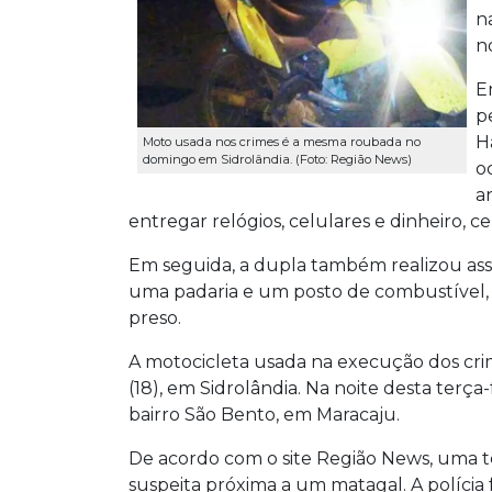
n
no
E
p
H
Moto usada nos crimes é a mesma roubada no
domingo em Sidrolândia. (Foto: Região News)
o
a
entregar relógios, celulares e dinheiro, c
Em seguida, a dupla também realizou ass
uma padaria e um posto de combustível,
preso.
A motocicleta usada na execução dos cri
(18), em Sidrolândia. Na noite desta terç
bairro São Bento, em Maracaju.
De acordo com o site Região News, uma
suspeita próxima a um matagal. A polícia 