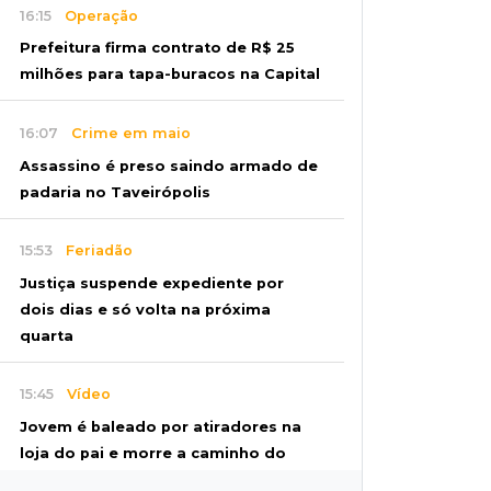
16:15
Operação
Prefeitura firma contrato de R$ 25
milhões para tapa-buracos na Capital
16:07
Crime em maio
Assassino é preso saindo armado de
padaria no Taveirópolis
15:53
Feriadão
Justiça suspende expediente por
dois dias e só volta na próxima
quarta
15:45
Vídeo
Jovem é baleado por atiradores na
loja do pai e morre a caminho do
hospital