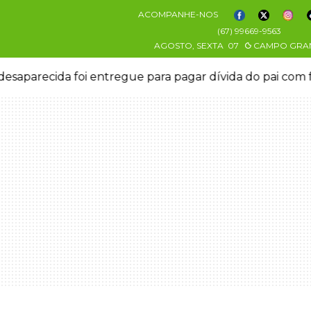
ACOMPANHE-NOS
(67) 99669-9563
AGOSTO, SEXTA
07
CAMPO GRA
esaparecida foi entregue para pagar dívida do pai com 