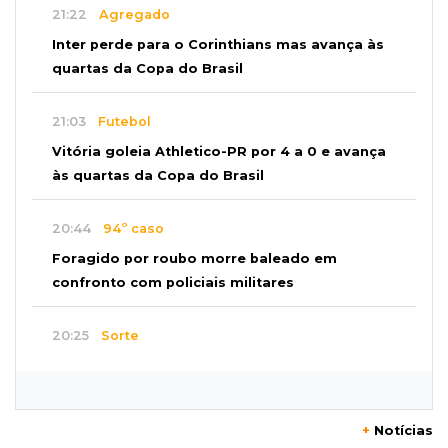
21:22
Agregado
Inter perde para o Corinthians mas avança às
quartas da Copa do Brasil
21:03
Futebol
Vitória goleia Athletico-PR por 4 a 0 e avança
às quartas da Copa do Brasil
20:44
94º caso
Foragido por roubo morre baleado em
confronto com policiais militares
20:25
Sorte
Veja as dezenas de hoje na Mega-Sena, Quina,
Timemania e mais
+
Notícias
20:06
Balcão de empregos