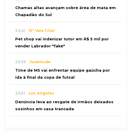
Chamas altas avançam sobre área de mata em
Chapadão do Sul
23:41
15ª Vara Cível
Pet shop vai indenizar tutor em R$ 5 mil por
vender Labrador "fake"
23:33
Juventude
Time de MS vai enfrentar equipe gaúcha por
ida à final da copa de futsal
23:21
Los Angeles
Denúncia leva ao resgate de irmãos deixados
sozinhos em casa trancada
23:17
Clima