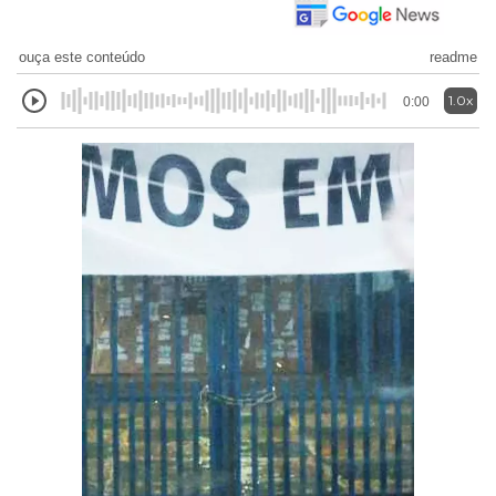
ouça este conteúdo
readme
1.0x
0:00