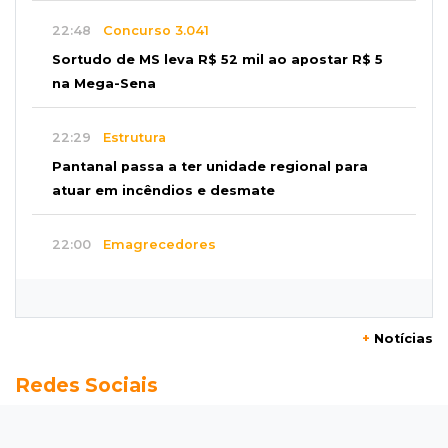
22:48
Concurso 3.041
Sortudo de MS leva R$ 52 mil ao apostar R$ 5
na Mega-Sena
22:29
Estrutura
Pantanal passa a ter unidade regional para
atuar em incêndios e desmate
22:00
Emagrecedores
MS lidera procura digital por canetas
paraguaias sem registro
+
Notícias
21:41
Nova Alvorada do Sul
Redes Sociais
Granizo danifica telhados e plantações
durante temporal no interior