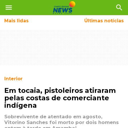
menu
search
Mais
lidas
Últimas notícias
Interior
Em tocaia, pistoleiros atiraram
pelas costas de comerciante
indígena
Sobrevivente de atentado em agosto,
Vitorino Sanches foi morto por dois homens