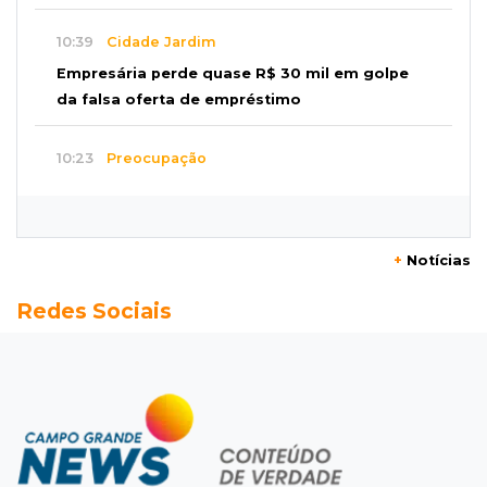
10:39
Cidade Jardim
Empresária perde quase R$ 30 mil em golpe
da falsa oferta de empréstimo
10:23
Preocupação
Anvisa sobe alerta sobre testosterona sem
indicação como risco ao coração
+
Notícias
10:18
Comércio exterior
Redes Sociais
Superávit comercial de MS cresce 17,8% com
alta das exportações
10:13
Arte com a escrita
Concurso de Poesias anuncia vencedores e
premiará os melhores no dia 20