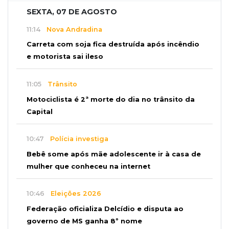
SEXTA, 07 DE AGOSTO
11:14
Nova Andradina
Carreta com soja fica destruída após incêndio
e motorista sai ileso
11:05
Trânsito
Motociclista é 2ª morte do dia no trânsito da
Capital
10:47
Polícia investiga
Bebê some após mãe adolescente ir à casa de
mulher que conheceu na internet
10:46
Eleições 2026
Federação oficializa Delcídio e disputa ao
governo de MS ganha 8º nome