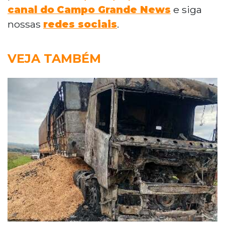
canal do
Campo Grande News
e siga
nossas
redes sociais
.
VEJA TAMBÉM