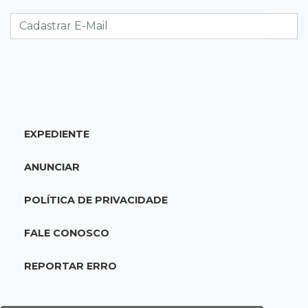
promessas, mas deixam a conta para depois
07:00
Agendão
Domingo é dia de Festival do Sobá e feiras em
homenagem aos pais
SÁBADO, 08 DE AGOSTO
EXPEDIENTE
22:04
Resumão
Fluminense segura Botafogo no clássico e
ANUNCIAR
Coritiba bate a Chapecoense
POLÍTICA DE PRIVACIDADE
21:43
Futebol de MS
Estadual feminino define grupos e tabela para
FALE CONOSCO
disputa com seis equipes
REPORTAR ERRO
21:25
Caarapó
Motociclista morre atropelado por caminhão