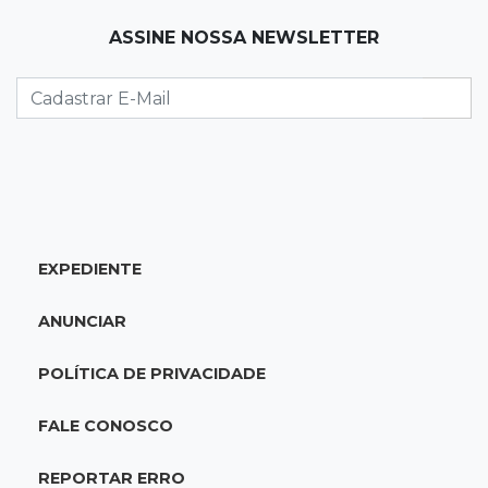
paraguaias sem registro
ASSINE NOSSA NEWSLETTER
21:41
Nova Alvorada do Sul
Granizo danifica telhados e plantações
durante temporal no interior
21:22
Agregado
Inter perde para o Corinthians mas avança às
quartas da Copa do Brasil
EXPEDIENTE
21:03
Futebol
ANUNCIAR
Vitória goleia Athletico-PR por 4 a 0 e avança
às quartas da Copa do Brasil
POLÍTICA DE PRIVACIDADE
20:44
94º caso
FALE CONOSCO
Foragido por roubo morre baleado em
confronto com policiais militares
REPORTAR ERRO