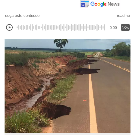
ouça este conteúdo
readme
1.0x
0:00