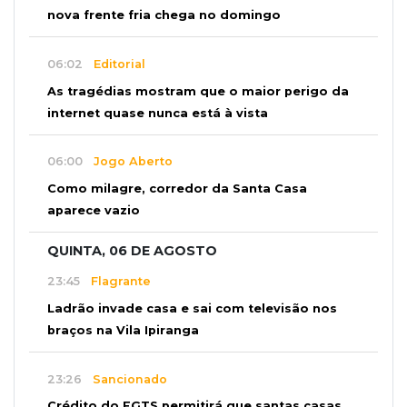
nova frente fria chega no domingo
06:02
Editorial
As tragédias mostram que o maior perigo da
internet quase nunca está à vista
06:00
Jogo Aberto
Como milagre, corredor da Santa Casa
aparece vazio
QUINTA, 06 DE AGOSTO
23:45
Flagrante
Ladrão invade casa e sai com televisão nos
braços na Vila Ipiranga
23:26
Sancionado
Crédito do FGTS permitirá que santas casas