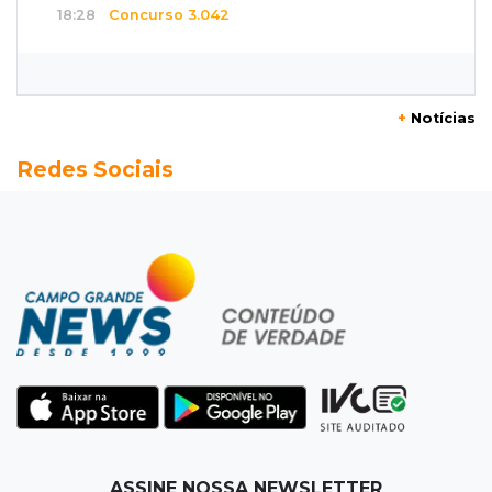
18:28
Concurso 3.042
Mega-Sena sorteia neste domingo prêmio
acumulado em R$ 165 milhões
+
Notícias
18:05
Energia renovável
Redes Sociais
Produção de biodiesel cresce 32% em MS e
supera 31 milhões de litros
17:44
100º caso
Suspeito de roubo morre ao reagir à
abordagem policial no Noroeste
17:21
Brasileirão feminino
Palmeiras empata fora de casa e Bahia vence
com dois gols de Raquel
17:06
Brasileirão
ASSINE NOSSA NEWSLETTER