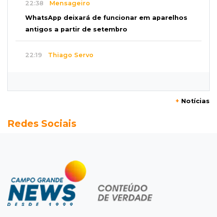
22:38
Mensageiro
WhatsApp deixará de funcionar em aparelhos
antigos a partir de setembro
22:19
Thiago Servo
Sertanejo desiste de ação de R$ 12 milhões
por pagar pensão sem ser pai
+
Notícias
21:50
Balcão de empregos
Redes Sociais
Semana vai começar com 909 novas
oportunidades de trabalho em 114 funções
21:31
Flagrante
Motorista atinge carro parado, perde
retrovisor e foge no Jardim Antártica
21:12
Entrevista