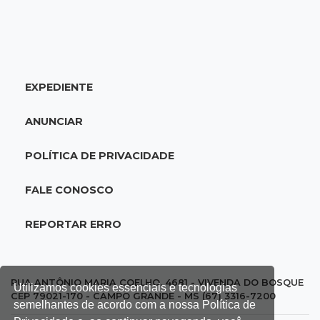
17:08
Logística
Infraestrutura se torna alicerce da nova
economia de MS, diz Gerson Claro
EXPEDIENTE
17:02
Cyber Trap
Empresário preso por fraude bancária usava
ANUNCIAR
Discord para vender cartões clonados
POLÍTICA DE PRIVACIDADE
16:54
Eleições 2026
Continuidade ou alternância: a oposição
FALE CONOSCO
desafia projeto que Reinaldo põe à prova
REPORTAR ERRO
16:52
Eleições 2026
Reinaldo e a engenharia de um projeto para
permanecer no poder
RUA ANTÔNIO MARIA COELHO, 4681 - VIVENDA DO BOSQUE
Utilizamos cookies essenciais e tecnologias
CEP 79021-170 - CAMPO GRANDE - MS (67) 3316-7200
semelhantes de acordo com a nossa Política de
16:50
Asfalto novinho