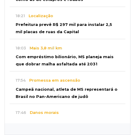
18:21
Localização
Prefeitura prevê R$ 297 mil para instalar 2,5
mil placas de ruas da Capital
18:03
Mais 3,8 mil km
Com empréstimo bilionário, MS planeja mais
que dobrar malha asfaltada até 2031
17:54
Promessa em ascensão
Campeã nacional, atleta de MS representará o
Brasil no Pan-Americano de judô
17:46
Danos morais
Grávida acha barata em hambúrguer e
restaurante terá de pagar R$ 6 mil