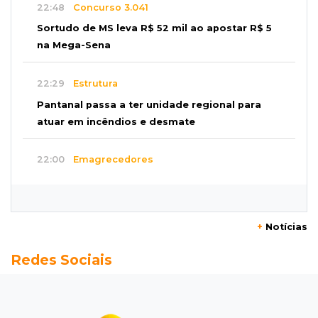
22:48
Concurso 3.041
Sortudo de MS leva R$ 52 mil ao apostar R$ 5
na Mega-Sena
22:29
Estrutura
Pantanal passa a ter unidade regional para
atuar em incêndios e desmate
22:00
Emagrecedores
MS lidera procura digital por canetas
paraguaias sem registro
+
Notícias
21:41
Nova Alvorada do Sul
Redes Sociais
Granizo danifica telhados e plantações
durante temporal no interior
21:22
Agregado