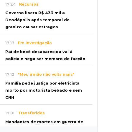
17:24
Recursos
Governo libera R$ 433 mil a
Deodápolis após temporal de
granizo causar estragos
17:17
Em investigação
Pai de bebê desaparecida vai à
polícia e nega ser membro de facção
17:12
"Meu irmão não volta mais"
Família pede justiça por eletricista
morto por motorista bêbado e sem
CNH
17:01
Transferidos
Mandantes de mortes em guerra de
facções vão para presídio federal