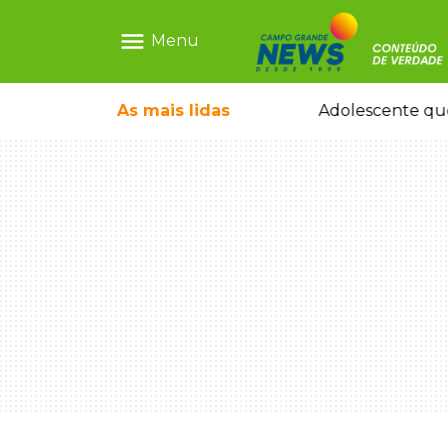
menu
Menu
pode ganhar dia oficial em MS
As mais
lidas
Adolescente que