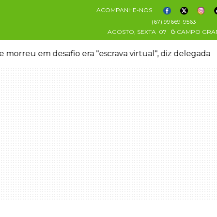
ACOMPANHE-NOS
(67) 99669-9563
AGOSTO, SEXTA
07
CAMPO GRA
 morreu em desafio era "escrava virtual", diz delegada