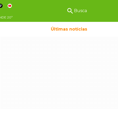
search
Busca
NDE
20º
Últimas notícias