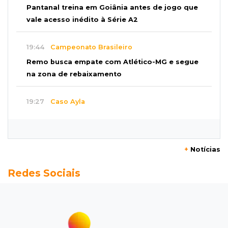
Pantanal treina em Goiânia antes de jogo que
vale acesso inédito à Série A2
19:44
Campeonato Brasileiro
Remo busca empate com Atlético-MG e segue
na zona de rebaixamento
19:27
Caso Ayla
Defesa diz que preso suspeito de sequestro
só emprestou casa a conhecido
+
Notícias
19:02
Estrela do Sul
Redes Sociais
Caminhão tomba e trava trânsito após
acidente com F-1000 na Av. Heráclito
18:46
Futsal de base
Rodada de estreia da Copa Pelezinho soma 35