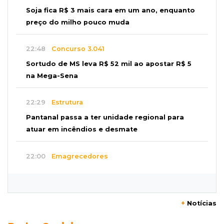
Soja fica R$ 3 mais cara em um ano, enquanto
preço do milho pouco muda
22:48
Concurso 3.041
Sortudo de MS leva R$ 52 mil ao apostar R$ 5
na Mega-Sena
22:29
Estrutura
Pantanal passa a ter unidade regional para
atuar em incêndios e desmate
22:00
Emagrecedores
MS lidera procura digital por canetas
paraguaias sem registro
+
Notícias
21:41
Nova Alvorada do Sul