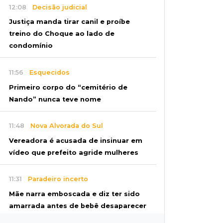
12:08
Decisão judicial
Justiça manda tirar canil e proíbe
treino do Choque ao lado de
condomínio
11:56
Esquecidos
Primeiro corpo do “cemitério de
Nando” nunca teve nome
11:48
Nova Alvorada do Sul
Vereadora é acusada de insinuar em
vídeo que prefeito agride mulheres
11:31
Paradeiro incerto
Mãe narra emboscada e diz ter sido
amarrada antes de bebê desaparecer