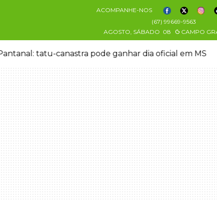
ACOMPANHE-NOS
(67) 99669-9563
AGOSTO, SÁBADO
08
CAMPO GR
antanal: tatu-canastra pode ganhar dia oficial em MS