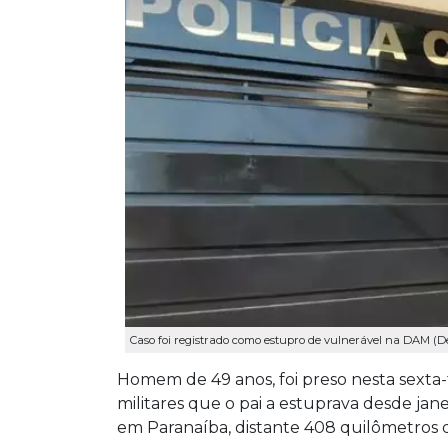
Caso foi registrado como estupro de vulnerável na DAM (D
Homem de 49 anos, foi preso nesta sexta-fei
militares que o pai a estuprava desde jan
em Paranaíba, distante 408 quilômetros