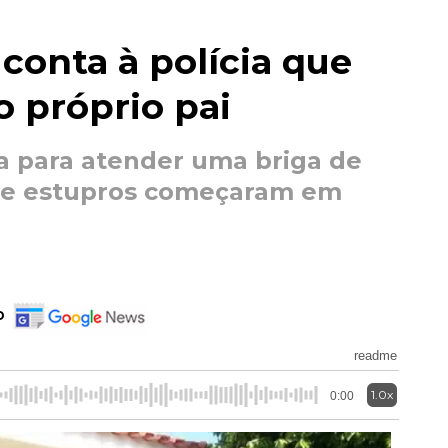
conta à polícia que
o próprio pai
a para atender uma briga de
ue estupros começaram em
o
readme
1.0x
0:00