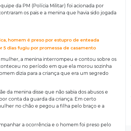
uipe da PM (Polícia Militar) foi acionada por
contraram os pais e a menina que havia sido jogada
ica, homem é preso por estupro de enteada
r 5 dias fugiu por promessa de casamento
 mulher, a menina interrompeu e contou sobre os
e aconteceu no período em que ela morou sozinha
homem dizia para a criança que era um segredo
mãe da menina disse que não sabia dos abusos e
por conta da guarda da criança. Em certo
lher no chão e pegou a filha pelo braço e a
ompanhar a ocorrência e o homem foi preso pelo