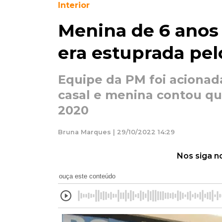
Interior
Menina de 6 anos 
era estuprada pel
Equipe da PM foi acionad
casal e menina contou q
2020
Bruna Marques | 29/10/2022 14:29
Nos siga n
ouça este conteúdo