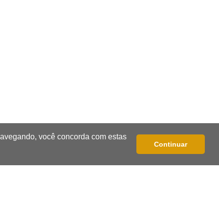
Campo Grande
10:56
Crime internacional
Boliviano morto pelo Bope era
"figurão" do tráfico de cocaína
10:45
Economia verde
MS já tem projetos em mercado de
carbono que pode movimentar R$
2,36 bilhões
 navegando, você concorda com estas
Continuar
10:33
Licenciamento ambiental
Governador quer que Imasul assuma
licenciamento de rodovias da Rota
da Celulose
10:25
Dourados