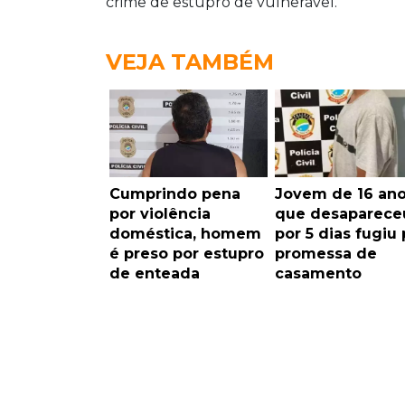
crime de estupro de vulnerável.
VEJA TAMBÉM
Cumprindo pena
Jovem de 16 an
por violência
que desaparece
doméstica, homem
por 5 dias fugiu 
é preso por estupro
promessa de
de enteada
casamento