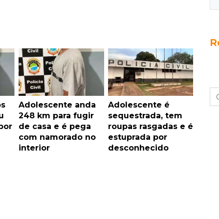
R
os
Adolescente anda
Adolescente é
u
248 km para fugir
sequestrada, tem
por
de casa e é pega
roupas rasgadas e é
com namorado no
estuprada por
interior
desconhecido