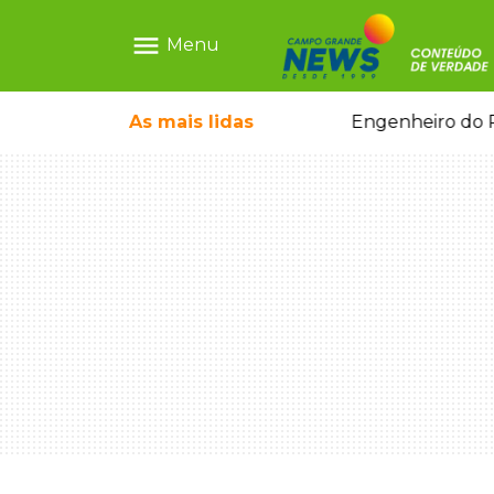
menu
Menu
o pai e morre a caminho do hospital
As mais
lidas
Engenheiro do P