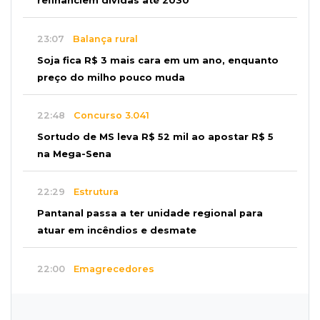
refinanciem dívidas até 2030
23:07
Balança rural
Soja fica R$ 3 mais cara em um ano, enquanto
preço do milho pouco muda
22:48
Concurso 3.041
Sortudo de MS leva R$ 52 mil ao apostar R$ 5
na Mega-Sena
22:29
Estrutura
Pantanal passa a ter unidade regional para
atuar em incêndios e desmate
22:00
Emagrecedores
MS lidera procura digital por canetas
paraguaias sem registro