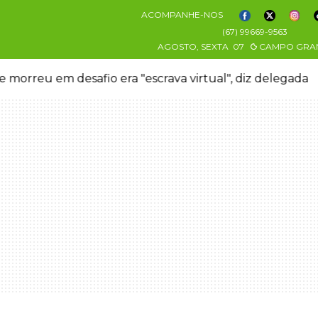
ACOMPANHE-NOS
(67) 99669-9563
AGOSTO, SEXTA
07
CAMPO GRA
 morreu em desafio era "escrava virtual", diz delegada