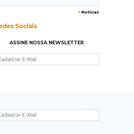
de Freud e Festival do Sobá
+
Notícias
11:14
Nova Andradina
edes Sociais
Carreta com soja fica destruída após
incêndio e motorista sai ileso
ASSINE NOSSA NEWSLETTER
11:05
Trânsito
Motociclista é 2ª morte do dia no
trânsito da Capital
10:47
Polícia investiga
Bebê some após mãe adolescente ir
à casa de mulher que conheceu na
internet
10:46
Eleições 2026
Federação oficializa Delcídio e