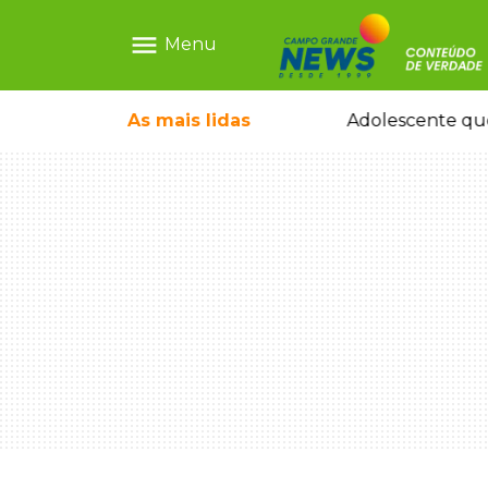
menu
Menu
icleta em caminhão estacionado
As mais
lidas
Adolescente que