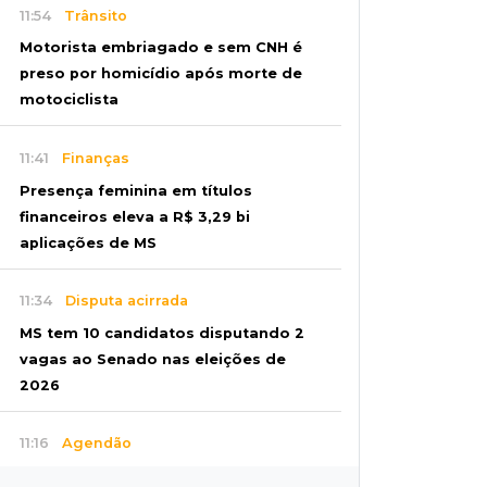
11:54
Trânsito
Motorista embriagado e sem CNH é
preso por homicídio após morte de
motociclista
11:41
Finanças
Presença feminina em títulos
financeiros eleva a R$ 3,29 bi
aplicações de MS
11:34
Disputa acirrada
MS tem 10 candidatos disputando 2
vagas ao Senado nas eleições de
2026
11:16
Agendão
Fim de semana tem a Última Sessão