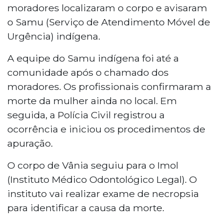
de mata na comunidade indígena Nhu
moradores localizaram o corpo e avisaram
Verá, localizada na reserva de Dourados, a
o Samu (Serviço de Atendimento Móvel de
225 quilômetros de Campo Grande, na
Urgência) indígena.
tarde de sexta-feira (9). Após o corpo ser
localizado por moradores, o Samu
A equipe do Samu indígena foi até a
indígena confirmou o óbito no local. A
comunidade após o chamado dos
Polícia Civil iniciou as investigações, e o
moradores. Os profissionais confirmaram a
corpo foi encaminhado ao Instituto
Médico Odontológico Legal para exame
morte da mulher ainda no local. Em
de necropsia, que determinará a causa
seguida, a Polícia Civil registrou a
da morte nos próximos dias.
ocorrência e iniciou os procedimentos de
apuração.
O corpo de Vânia seguiu para o Imol
(Instituto Médico Odontológico Legal). O
instituto vai realizar exame de necropsia
para identificar a causa da morte.