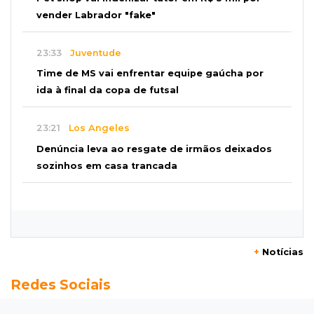
vender Labrador "fake"
23:33
Juventude
Time de MS vai enfrentar equipe gaúcha por
ida à final da copa de futsal
23:21
Los Angeles
Denúncia leva ao resgate de irmãos deixados
sozinhos em casa trancada
23:17
Clima
Defesa Civil recomenda atenção em MS com
formação de ciclone bomba
+
Notícias
23:00
Ideb
Redes Sociais
Entre escolas com nota divulgada, 3 estaduais