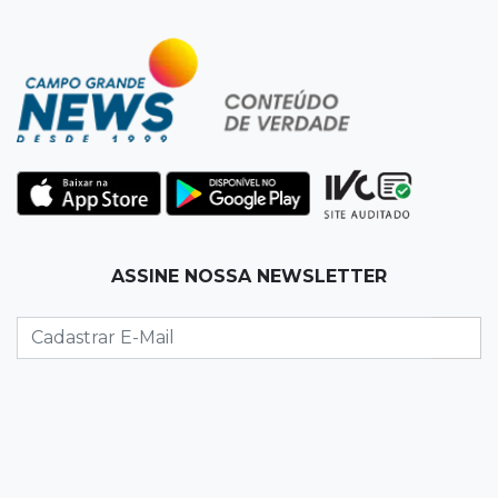
lideram o Ensino Médio na Capital
22:57
Chapadão do Sul
Homem é baleado após apontar revólver para
policiais militares
22:42
Resumão
Palmeiras e Vasco confirmam vagas nas
quartas da Copa do Brasil
ASSINE NOSSA NEWSLETTER
22:26
Eleições 2026
Eleitorado aprova teste da urna, mas diz que
colinha será "fundamental"
22:05
Sidrolândia
Briga termina com homem de 35 anos
assassinado a facadas