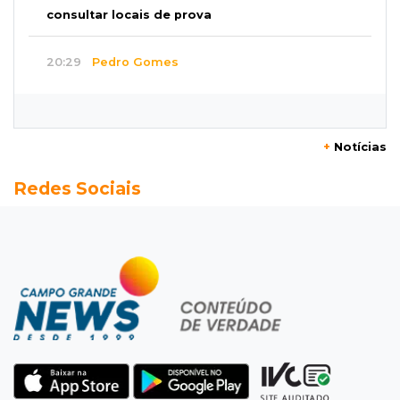
consultar locais de prova
20:29
Pedro Gomes
Jovem morre baleado e suspeita envolve
disputa entre facções rivais
+
Notícias
20:01
Futebol feminino
Redes Sociais
Pantanal treina em Goiânia antes de jogo que
vale acesso inédito à Série A2
19:44
Campeonato Brasileiro
Remo busca empate com Atlético-MG e segue
na zona de rebaixamento
19:27
Caso Ayla
Defesa diz que preso suspeito de sequestro
só emprestou casa a conhecido