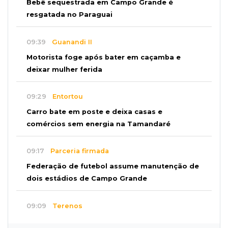
Bebê sequestrada em Campo Grande é
resgatada no Paraguai
09:39
Guanandi II
Motorista foge após bater em caçamba e
deixar mulher ferida
09:29
Entortou
Carro bate em poste e deixa casas e
comércios sem energia na Tamandaré
09:17
Parceria firmada
Federação de futebol assume manutenção de
dois estádios de Campo Grande
09:09
Terenos
Homem morre e três ficam feridos em