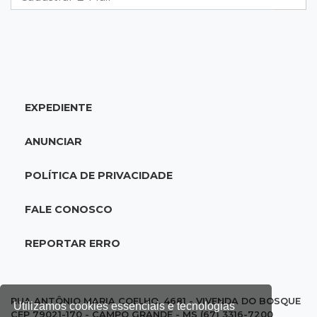
08:26
O que ficou de quem partiu
Com ajuda da irmã, mãe transforma sonho
que tinha com a filha em loja
08:15
Estudo
EXPEDIENTE
Município de MS perde 58 mil hectares e R$ 12
milhões por mês com silvicultura
ANUNCIAR
08:03
Amambai
POLÍTICA DE PRIVACIDADE
Rapaz de 23 anos morre ao bater o carro em
poste de energia elétrica
FALE CONOSCO
07:54
Ruas bloqueadas
REPORTAR ERRO
Campo Grande tem quatro interdições no
trânsito neste domingo
RUA ANTÔNIO MARIA COELHO, 4681 - VIVENDA DO BOSQUE
Utilizamos cookies essenciais e tecnologias
CEP 79021-170 - CAMPO GRANDE - MS (67) 3316-7200